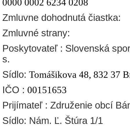
0000 0002 6234 0208
Zmluvne dohodnutá čiastka:
Zmluvné strany:
Poskytovateľ : Slovenská spori
s.
Sídlo:
Tomášikova 48, 832 37 Br
IČO :
00151653
Prijímateľ : Združenie obcí B
Sídlo: Nám. Ľ. Štúra 1/1