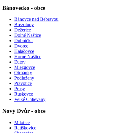
Bánovecko - obce
Bánovce nad Bebravou
Brezolupy
Dežerice
Dolné Naštice
Dubnička
Dvorec
Halačovce
Horné Naštice
Ľutov
Miezgovce
Otrhánky
Podlužany
Pravotice
Prusy
Ruskovce
Velké Chlievany
Nový Dvůr - obce
Milotice
Ratíškovice