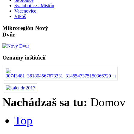
Skoronice
Svatobořice - Mistřín
Vacenovice
Vlkoš
Mikroregión Nový
Dvůr
Oznamy inštitúcií
Nachádzaš sa tu:
Domov
Top