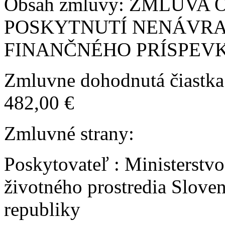
Obsah zmluvy: ZMLUVA 
POSKYTNUTÍ NENÁVR
FINANČNÉHO PRÍSPEV
Zmluvne dohodnutá čiastka
482,00 €
Zmluvné strany:
Poskytovateľ : Ministerstvo
životného prostredia Slove
republiky