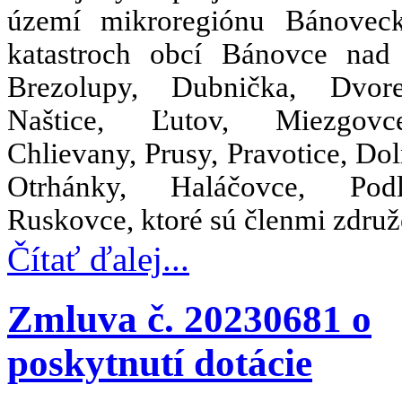
území mikroregiónu Bánovec
katastroch obcí Bánovce nad
Brezolupy, Dubnička, Dvor
Naštice, Ľutov, Miezgov
Chlievany, Prusy, Pravotice, Dol
Otrhánky, Haláčovce, Po
Ruskovce, ktoré sú členmi združ
Čítať ďalej...
Zmluva č. 20230681 o
poskytnutí dotácie