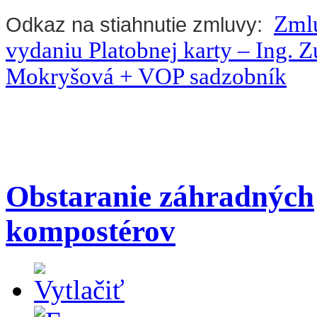
Zml
Odkaz na stiahnutie zmluvy:
vydaniu Platobnej karty
– Ing. Z
Mokryšová + VOP sadzobník
Obstaranie záhradných
kompostérov