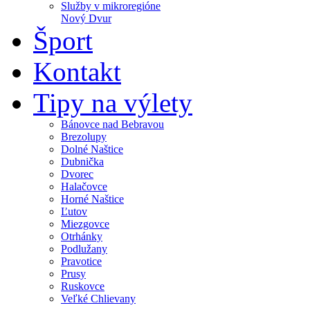
Služby v mikroregióne
Nový Dvur
Šport
Kontakt
Tipy na výlety
Bánovce nad Bebravou
Brezolupy
Dolné Naštice
Dubnička
Dvorec
Halačovce
Horné Naštice
Ľutov
Miezgovce
Otrhánky
Podlužany
Pravotice
Prusy
Ruskovce
Veľké Chlievany