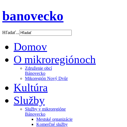
banovecko
Hľadať...
Domov
O mikroregiónoch
Združenie obcí
Bánovecko
Mikoregión Nový Dvůr
Kultúra
Služby
Služby v mikroregióne
Bánovecko
Mestské organizácie
Komerčné služby