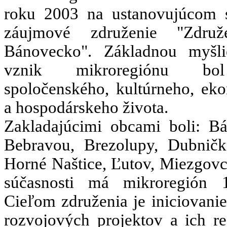
roku 2003 na ustanovujúcom
záujmové združenie "Združ
Bánovecko". Základnou myšl
vznik mikroregiónu bo
spoločenského, kultúrneho, ek
a hospodárskeho života.
Zakladajúcimi obcami boli: B
Bebravou, Brezolupy, Dubničk
Horné Naštice, Ľutov, Miezgovc
súčasnosti má mikroregión 
Cieľom združenia je iniciovani
rozvojových projektov a ich re