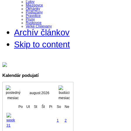
Ľutov
Miezgovce
Otrhánky
Podlužany
Pravotice
Prusy
Ruskovce
Veľké Chlievany
Archív článkov
Skip to content
Kalendár podujatí
august 2026
Po
Ut
St
Št
Pi
So
Ne
1
2