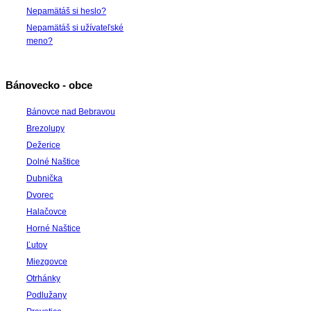
Nepamätáš si heslo?
Nepamätáš si užívateľské
meno?
Bánovecko - obce
Bánovce nad Bebravou
Brezolupy
Dežerice
Dolné Naštice
Dubnička
Dvorec
Halačovce
Horné Naštice
Ľutov
Miezgovce
Otrhánky
Podlužany