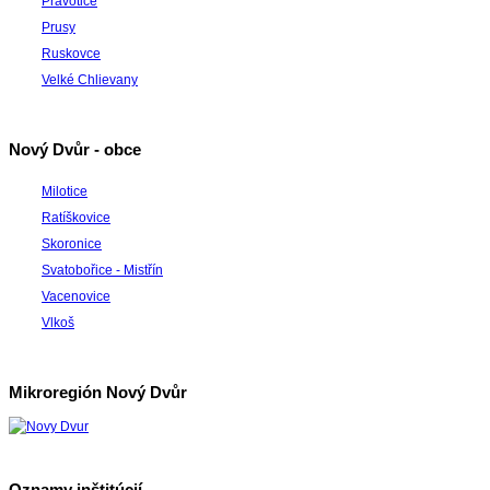
Pravotice
Prusy
Ruskovce
Velké Chlievany
Nový Dvůr - obce
Milotice
Ratíškovice
Skoronice
Svatobořice - Mistřín
Vacenovice
Vlkoš
Mikroregión Nový Dvůr
Oznamy inštitúcií