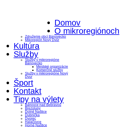
Domov
O mikroregiónoch
Združenie obcí Bánovecko
Mikoregión Nový Dvůr
Kultúra
Služby
Služby v mikroregióne
Bánovecko
Mestské organizácie
Komerčné služby
Služby v mikroregióne Nový
Dvur
Šport
Kontakt
Tipy na výlety
Bánovce nad Bebravou
Brezolupy
Dolné Naštice
Dubnička
Dvorec
Halačovce
Horné Naštice