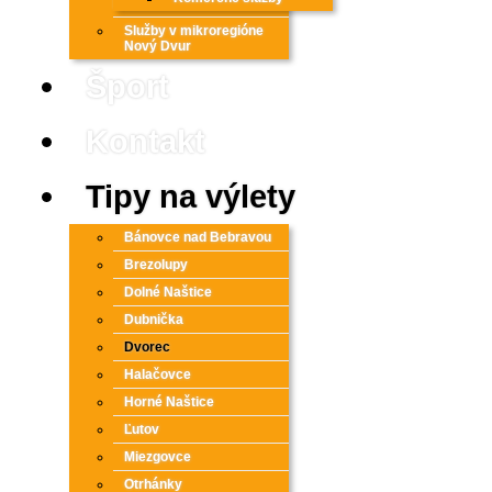
Služby v mikroregióne
Nový Dvur
Šport
Kontakt
Tipy na výlety
Bánovce nad Bebravou
Brezolupy
Dolné Naštice
Dubnička
Dvorec
Halačovce
Horné Naštice
Ľutov
Miezgovce
Otrhánky