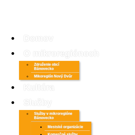
Domov
O mikroregiónoch
Združenie obcí
Bánovecko
Mikoregión Nový Dvůr
Kultúra
Služby
Služby v mikroregióne
Bánovecko
Mestské organizácie
Komerčné služby