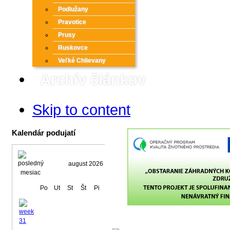
Podlužany
Pravotice
Prusy
Ruskovce
Veľké Chlievany
Archív článkov
Skip to content
Kalendár podujatí
august 2026
Po
Ut
St
Št
Pi
So
Ne
1
2