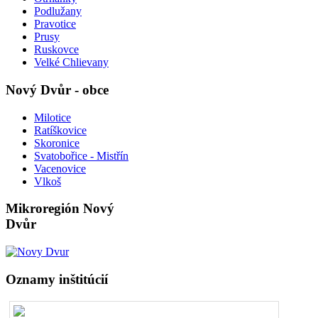
Podlužany
Pravotice
Prusy
Ruskovce
Velké Chlievany
Nový Dvůr - obce
Milotice
Ratíškovice
Skoronice
Svatobořice - Mistřín
Vacenovice
Vlkoš
Mikroregión Nový
Dvůr
Oznamy inštitúcií