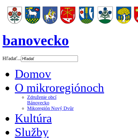
banovecko
Hľadať...
Domov
O mikroregiónoch
Združenie obcí
Bánovecko
Mikoregión Nový Dvůr
Kultúra
Služby