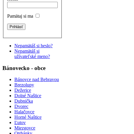
Pamätaj si ma
Nepamätáš si heslo?
Nepamätáš si
užívateľské meno?
Bánovecko - obce
Bánovce nad Bebravou
Brezolupy
Dežerice
Dolné Naštice
Dubnička
Dvorec
Halačovce
Horné Naštice
Ľutov
Miezgovce
Otrhánky