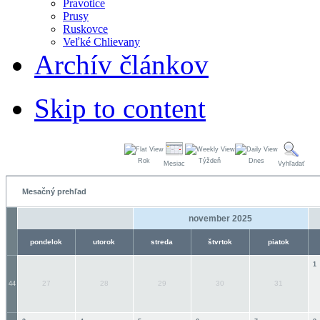
Pravotice
Prusy
Ruskovce
Veľké Chlievany
Archív článkov
Skip to content
Rok
Týždeň
Dnes
Mesiac
Vyhľadať
Mesačný prehľad
november 2025
pondelok
utorok
streda
štvrtok
piatok
1
27
28
29
30
31
44