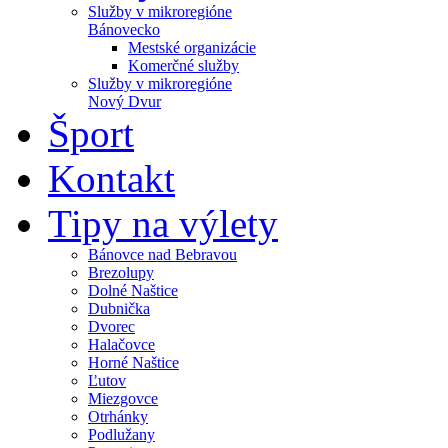
Služby v mikroregióne
Bánovecko
Mestské organizácie
Komerčné služby
Služby v mikroregióne
Nový Dvur
Šport
Kontakt
Tipy na výlety
Bánovce nad Bebravou
Brezolupy
Dolné Naštice
Dubnička
Dvorec
Halačovce
Horné Naštice
Ľutov
Miezgovce
Otrhánky
Podlužany