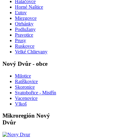
Halačovce
Horné Naštice
Ľutov
Miezgovce
Otrhánky
Podlužany
Pravotice
Prusy
Ruskovce
Velké Chlievany
Nový Dvůr - obce
Milotice
Ratíškovice
Skoronice
Svatobořice - Mistřín
Vacenovice
Vlkoš
Mikroregión Nový
Dvůr