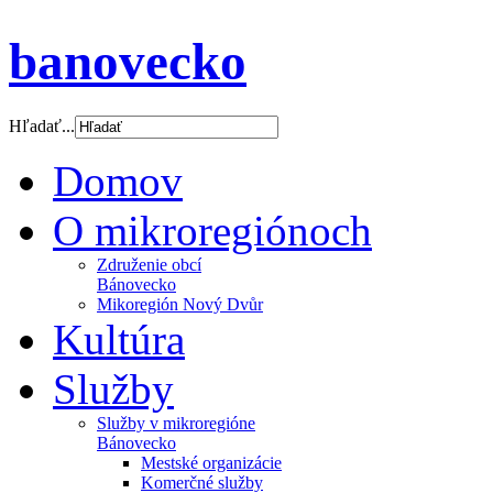
banovecko
Hľadať...
Domov
O mikroregiónoch
Združenie obcí
Bánovecko
Mikoregión Nový Dvůr
Kultúra
Služby
Služby v mikroregióne
Bánovecko
Mestské organizácie
Komerčné služby