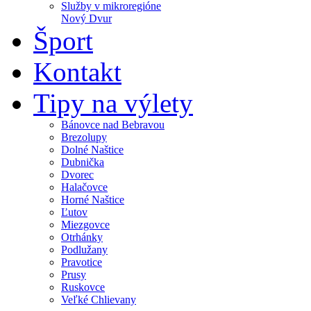
Služby v mikroregióne
Nový Dvur
Šport
Kontakt
Tipy na výlety
Bánovce nad Bebravou
Brezolupy
Dolné Naštice
Dubnička
Dvorec
Halačovce
Horné Naštice
Ľutov
Miezgovce
Otrhánky
Podlužany
Pravotice
Prusy
Ruskovce
Veľké Chlievany