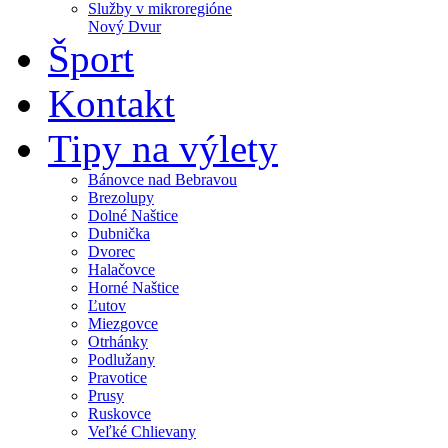
Služby v mikroregióne
Nový Dvur
Šport
Kontakt
Tipy na výlety
Bánovce nad Bebravou
Brezolupy
Dolné Naštice
Dubnička
Dvorec
Halačovce
Horné Naštice
Ľutov
Miezgovce
Otrhánky
Podlužany
Pravotice
Prusy
Ruskovce
Veľké Chlievany