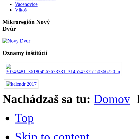
Vacenovice
Vlkoš
Mikroregión Nový
Dvůr
Oznamy inštitúcií
Nachádzaš sa tu:
Domov
Top
Skip to content