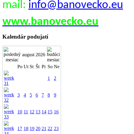
mail:
info@banovecko.eu
www.banovecko.eu
Kalendár podujatí
august 2026
Po
Ut
St
Št
Pi
So
Ne
1
2
3
4
5
6
7
8
9
10
11
12
13
14
15
16
17
18
19
20
21
22
23