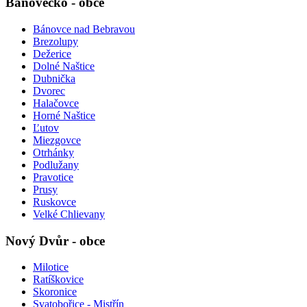
Bánovecko - obce
Bánovce nad Bebravou
Brezolupy
Dežerice
Dolné Naštice
Dubnička
Dvorec
Halačovce
Horné Naštice
Ľutov
Miezgovce
Otrhánky
Podlužany
Pravotice
Prusy
Ruskovce
Velké Chlievany
Nový Dvůr - obce
Milotice
Ratíškovice
Skoronice
Svatobořice - Mistřín