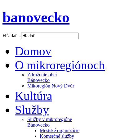
banovecko
Hľadať...
Domov
O mikroregiónoch
Združenie obcí
Bánovecko
Mikoregión Nový Dvůr
Kultúra
Služby
Služby v mikroregióne
Bánovecko
Mestské organizácie
Komerčné služby