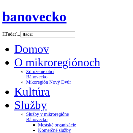
banovecko
Hľadať...
Domov
O mikroregiónoch
Združenie obcí
Bánovecko
Mikoregión Nový Dvůr
Kultúra
Služby
Služby v mikroregióne
Bánovecko
Mestské organizácie
Komerčné služby