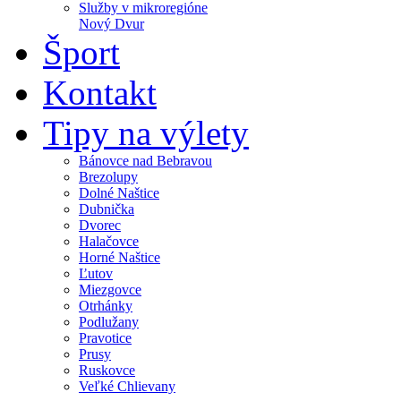
Služby v mikroregióne
Nový Dvur
Šport
Kontakt
Tipy na výlety
Bánovce nad Bebravou
Brezolupy
Dolné Naštice
Dubnička
Dvorec
Halačovce
Horné Naštice
Ľutov
Miezgovce
Otrhánky
Podlužany
Pravotice
Prusy
Ruskovce
Veľké Chlievany