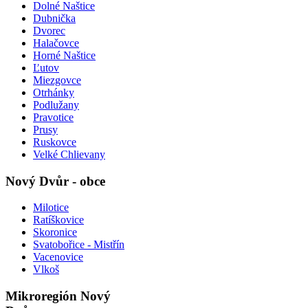
Dolné Naštice
Dubnička
Dvorec
Halačovce
Horné Naštice
Ľutov
Miezgovce
Otrhánky
Podlužany
Pravotice
Prusy
Ruskovce
Velké Chlievany
Nový Dvůr - obce
Milotice
Ratíškovice
Skoronice
Svatobořice - Mistřín
Vacenovice
Vlkoš
Mikroregión Nový