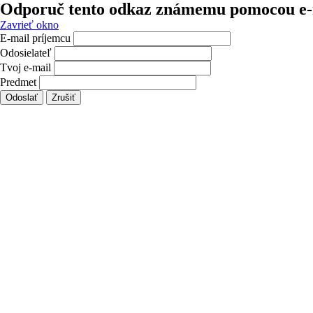
Odporuč tento odkaz známemu pomocou e-
Zavrieť okno
E-mail príjemcu
Odosielateľ
Tvoj e-mail
Predmet
Odoslať
Zrušiť