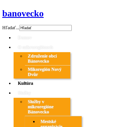
banovecko
Hľadať...
Domov
O mikroregiónoch
Združenie obcí
Bánovecko
Mikoregión Nový
Dvůr
Kultúra
Služby
Služby v
mikroregióne
Bánovecko
Mestské
organizácie