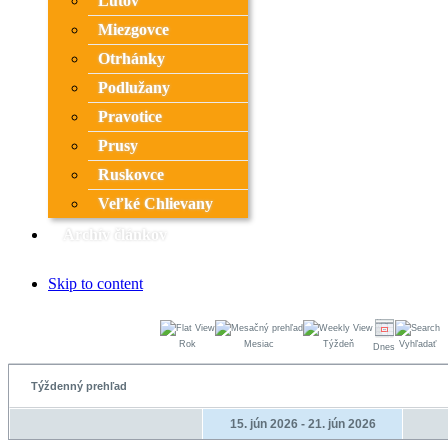
Ľutov
Miezgovce
Otrhánky
Podlužany
Pravotice
Prusy
Ruskovce
Veľké Chlievany
Archív článkov
Skip to content
Rok
Mesiac
Týždeň
Vyhľadať
Dnes
Týždenný prehľad
15. jún 2026 - 21. jún 2026