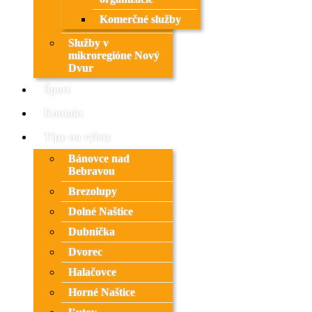
Komerčné služby
Služby v
mikroregióne Nový
Dvur
Šport
Kontakt
Tipy na výlety
Bánovce nad
Bebravou
Brezolupy
Dolné Naštice
Dubnička
Dvorec
Halačovce
Horné Naštice