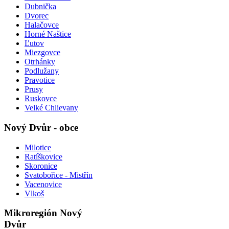
Dubnička
Dvorec
Halačovce
Horné Naštice
Ľutov
Miezgovce
Otrhánky
Podlužany
Pravotice
Prusy
Ruskovce
Velké Chlievany
Nový Dvůr - obce
Milotice
Ratíškovice
Skoronice
Svatobořice - Mistřín
Vacenovice
Vlkoš
Mikroregión Nový
Dvůr