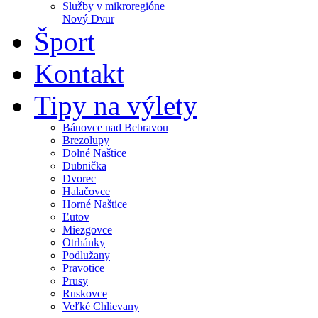
Služby v mikroregióne
Nový Dvur
Šport
Kontakt
Tipy na výlety
Bánovce nad Bebravou
Brezolupy
Dolné Naštice
Dubnička
Dvorec
Halačovce
Horné Naštice
Ľutov
Miezgovce
Otrhánky
Podlužany
Pravotice
Prusy
Ruskovce
Veľké Chlievany