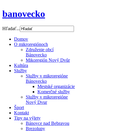
banovecko
Hľadať...
Domov
O mikroregiónoch
Združenie obcí
Bánovecko
Mikoregión Nový Dvůr
Kultúra
Služby
Služby v mikroregióne
Bánovecko
Mestské organizácie
Komerčné služby
Služby v mikroregióne
Nový Dvur
Šport
Kontakt
Tipy na výlety
Bánovce nad Bebravou
Brezolupy