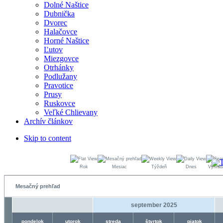
Dolné Naštice
Dubnička
Dvorec
Halačovce
Horné Naštice
Ľutov
Miezgovce
Otrhánky
Podlužany
Pravotice
Prusy
Ruskovce
Veľké Chlievany
Archív článkov
Skip to content
Rok
Mesiac
Týždeň
Dnes
Vyhľad
Mesačný prehľad
september 2025
pondelok
utorok
streda
štvrtok
piatok