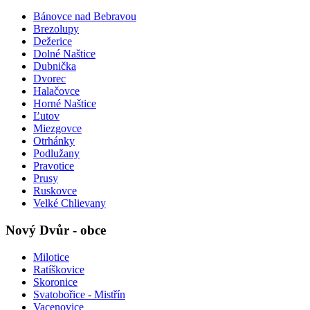
Bánovce nad Bebravou
Brezolupy
Dežerice
Dolné Naštice
Dubnička
Dvorec
Halačovce
Horné Naštice
Ľutov
Miezgovce
Otrhánky
Podlužany
Pravotice
Prusy
Ruskovce
Velké Chlievany
Nový Dvůr - obce
Milotice
Ratíškovice
Skoronice
Svatobořice - Mistřín
Vacenovice