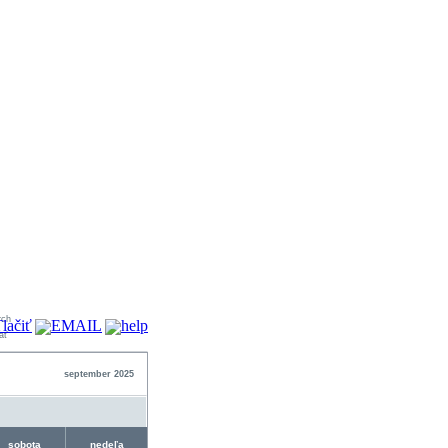
ať
september 2025
sobota
nedeľa