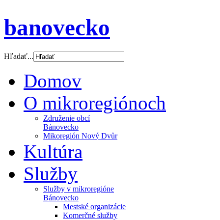
banovecko
Hľadať...
Domov
O mikroregiónoch
Združenie obcí
Bánovecko
Mikoregión Nový Dvůr
Kultúra
Služby
Služby v mikroregióne
Bánovecko
Mestské organizácie
Komerčné služby