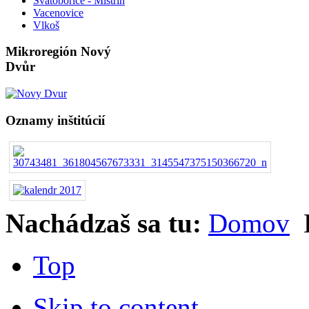
Svatobořice - Mistřín
Vacenovice
Vlkoš
Mikroregión Nový
Dvůr
Oznamy inštitúcií
Nachádzaš sa tu:
Domov
Top
Skip to content