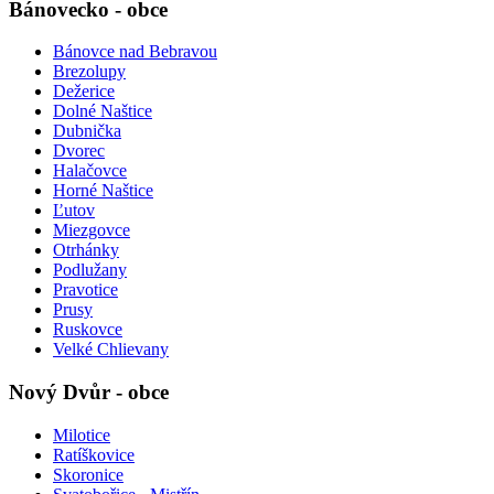
Bánovecko - obce
Bánovce nad Bebravou
Brezolupy
Dežerice
Dolné Naštice
Dubnička
Dvorec
Halačovce
Horné Naštice
Ľutov
Miezgovce
Otrhánky
Podlužany
Pravotice
Prusy
Ruskovce
Velké Chlievany
Nový Dvůr - obce
Milotice
Ratíškovice
Skoronice