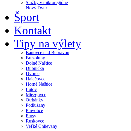
Služby v mikroregióne
Nový Dvur
Šport
Kontakt
Tipy na výlety
Bánovce nad Bebravou
Brezolupy
Dolné Naštice
Dubnička
Dvorec
Halačovce
Horné Naštice
Ľutov
Miezgovce
Otrhánky
Podlužany
Pravotice
Prusy
Ruskovce
Veľké Chlievany