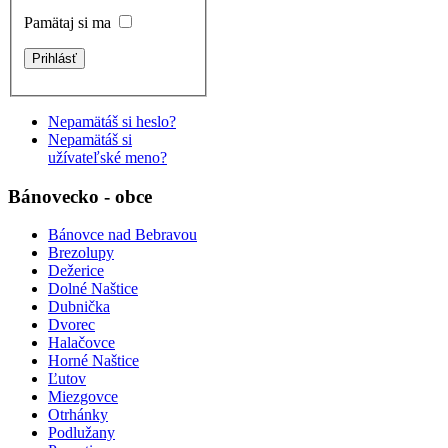
Pamätaj si ma
Nepamätáš si heslo?
Nepamätáš si
užívateľské meno?
Bánovecko - obce
Bánovce nad Bebravou
Brezolupy
Dežerice
Dolné Naštice
Dubnička
Dvorec
Halačovce
Horné Naštice
Ľutov
Miezgovce
Otrhánky
Podlužany