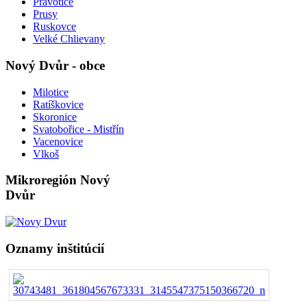
Pravotice
Prusy
Ruskovce
Velké Chlievany
Nový Dvůr - obce
Milotice
Ratíškovice
Skoronice
Svatobořice - Mistřín
Vacenovice
Vlkoš
Mikroregión Nový
Dvůr
Oznamy inštitúcií