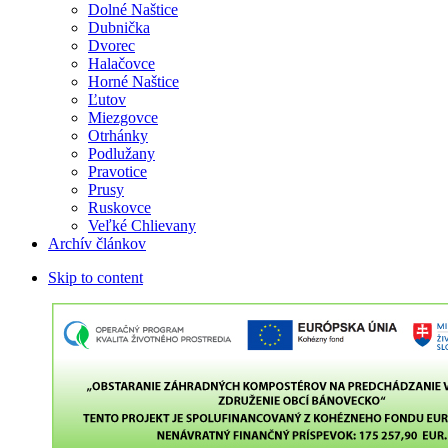
Dolné Naštice
Dubnička
Dvorec
Halačovce
Horné Naštice
Ľutov
Miezgovce
Otrhánky
Podlužany
Pravotice
Prusy
Ruskovce
Veľké Chlievany
Archív článkov
Skip to content