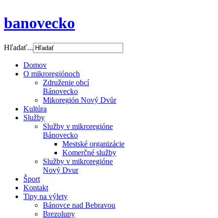
banovecko
Hľadať...
Domov
O mikroregiónoch
Združenie obcí
Bánovecko
Mikoregión Nový Dvůr
Kultúra
Služby
Služby v mikroregióne
Bánovecko
Mestské organizácie
Komerčné služby
Služby v mikroregióne
Nový Dvur
Šport
Kontakt
Tipy na výlety
Bánovce nad Bebravou
Brezolupy