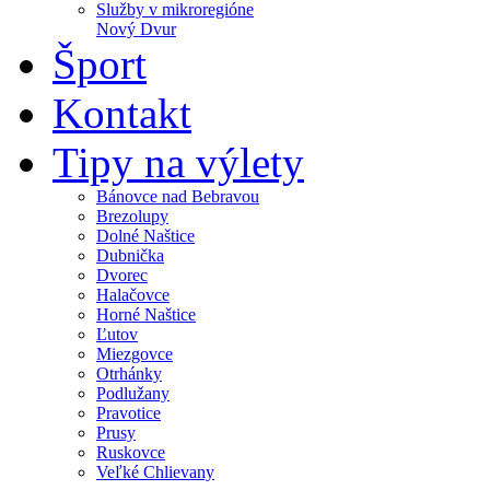
Služby v mikroregióne
Nový Dvur
Šport
Kontakt
Tipy na výlety
Bánovce nad Bebravou
Brezolupy
Dolné Naštice
Dubnička
Dvorec
Halačovce
Horné Naštice
Ľutov
Miezgovce
Otrhánky
Podlužany
Pravotice
Prusy
Ruskovce
Veľké Chlievany