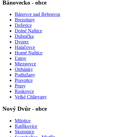
Bánovecko - obce
Bánovce nad Bebravou
Brezolupy
Dežerice
Dolné Naštice
Dubnička
Dvorec
Halačovce
Horné Naštice
Ľutov
Miezgovce
Otrhánky
Podlužany
Pravotice
Prusy
Ruskovce
Velké Chlievany
Nový Dvůr - obce
Milotice
Ratíškovice
Skoronice