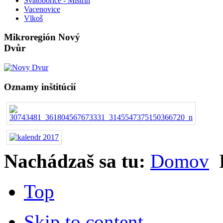
Svatobořice - Mistřín
Vacenovice
Vlkoš
Mikroregión Nový
Dvůr
Oznamy inštitúcií
Nachádzaš sa tu:
Domov
Top
Skip to content