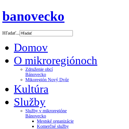
banovecko
Hľadať...
Domov
O mikroregiónoch
Združenie obcí
Bánovecko
Mikoregión Nový Dvůr
Kultúra
Služby
Služby v mikroregióne
Bánovecko
Mestské organizácie
Komerčné služby