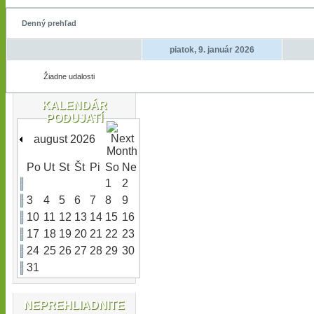
Denný prehľad
piatok, 9. január 2026
Žiadne udalosti
KALENDÁR
PODUJATÍ
august 2026
Po
Ut
St
Št
Pi
So
Ne
1
2
3
4
5
6
7
8
9
10
11
12
13
14
15
16
17
18
19
20
21
22
23
24
25
26
27
28
29
30
31
NEPREHLIADNITE