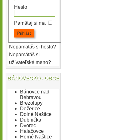
Heslo
Pamätaj si ma
Nepamätáš si heslo?
Nepamätáš si
užívateľské meno?
BÁNOVECKO - OBCE
Bánovce nad
Bebravou
Brezolupy
Dežerice
Dolné Naštice
Dubnička
Dvorec
Halačovce
Horné Naštice