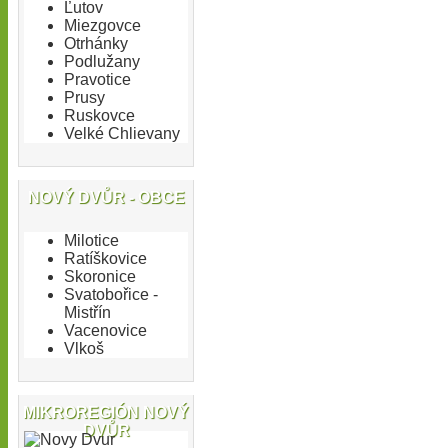
Ľutov
Miezgovce
Otrhánky
Podlužany
Pravotice
Prusy
Ruskovce
Velké Chlievany
NOVÝ DVŮR - OBCE
Milotice
Ratíškovice
Skoronice
Svatobořice -
Mistřín
Vacenovice
Vlkoš
MIKROREGIÓN NOVÝ
DVŮR