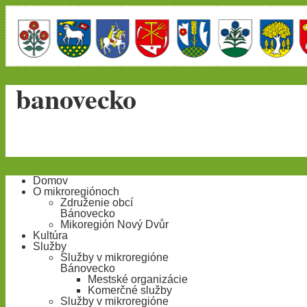
banovecko
Domov
O mikroregiónoch
Združenie obcí
Bánovecko
Mikoregión Nový Dvůr
Kultúra
Služby
Služby v mikroregióne
Bánovecko
Mestské organizácie
Komerčné služby
Služby v mikroregióne