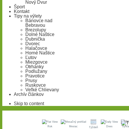
Nový Dvur
Šport
Kontakt
Tipy na výlety
Bánovce nad
Bebravou
Brezolupy
Dolné Naštice
Dubnička
Dvorec
Halačovce
Horné Naštice
Ľutov
Miezgovce
Otrhánky
Podlužany
Pravotice
Prusy
Ruskovce
Veľké Chlievany
Archív článkov
Skip to content
Rok
Mesiac
Dnes
Vyhľa
Týždeň