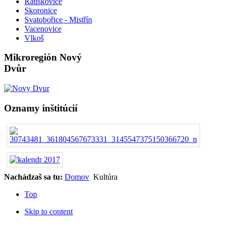
Ratíškovice
Skoronice
Svatobořice - Mistřín
Vacenovice
Vlkoš
Mikroregión Nový
Dvůr
Oznamy inštitúcií
Nachádzaš sa tu:
Domov
Kultúra
Top
Skip to content