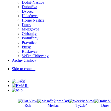
Dolné Naštice
Dubnička
Dvorec
Halačovce
Horné Naštice
Ľutov
Miezgovce
Otrhánky
Podlužany
Pravotice
Prusy
Ruskovce
Veľké Chlievany
Archív článkov
Skip to content
Rok
Mesiac
Týždeň
Dnes