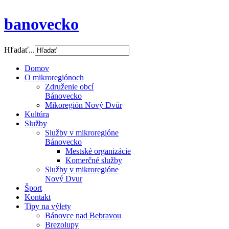
banovecko
Hľadať...
Domov
O mikroregiónoch
Združenie obcí
Bánovecko
Mikoregión Nový Dvůr
Kultúra
Služby
Služby v mikroregióne
Bánovecko
Mestské organizácie
Komerčné služby
Služby v mikroregióne
Nový Dvur
Šport
Kontakt
Tipy na výlety
Bánovce nad Bebravou
Brezolupy