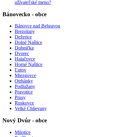
užívateľské meno?
Bánovecko - obce
Bánovce nad Bebravou
Brezolupy
Dežerice
Dolné Naštice
Dubnička
Dvorec
Halačovce
Horné Naštice
Ľutov
Miezgovce
Otrhánky
Podlužany
Pravotice
Prusy
Ruskovce
Velké Chlievany
Nový Dvůr - obce
Milotice