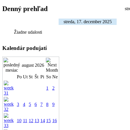
Denný prehľad
st
streda, 17. december 2025
Žiadne udalosti
Kalendár podujatí
august 2026
Po
Ut
St
Št
Pi
So
Ne
1
2
3
4
5
6
7
8
9
10
11
12
13
14
15
16