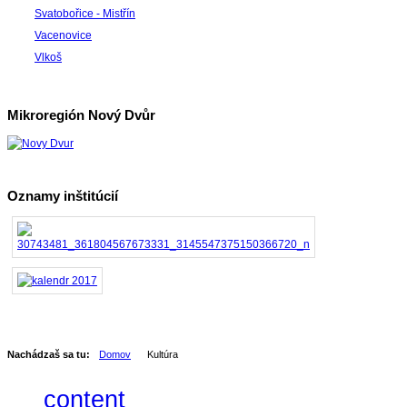
Svatobořice - Mistřín
Vacenovice
Vlkoš
Mikroregión Nový Dvůr
Oznamy inštitúcií
Nachádzaš sa tu:
Domov
Kultúra
content