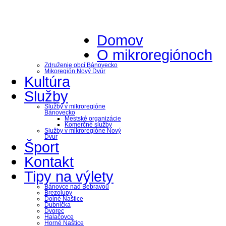
Domov
O mikroregiónoch
Združenie obcí Bánovecko
Mikoregión Nový Dvůr
Kultúra
Služby
Služby v mikroregióne
Bánovecko
Mestské organizácie
Komerčné služby
Služby v mikroregióne Nový
Dvur
Šport
Kontakt
Tipy na výlety
Bánovce nad Bebravou
Brezolupy
Dolné Naštice
Dubnička
Dvorec
Halačovce
Horné Naštice