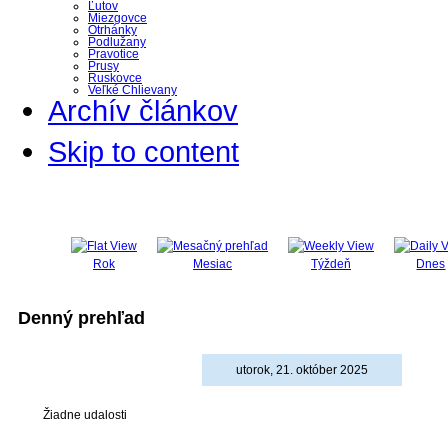
Ľutov
Miezgovce
Otrhánky
Podlužany
Pravotice
Prusy
Ruskovce
Veľké Chlievany
Archív článkov
Skip to content
Rok
Mesiac
Týždeň
Dnes
Denný prehľad
utorok, 21. október 2025
Žiadne udalosti