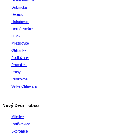
Dolné Naštice
Dubnička
Dvorec
Halačovce
Horné Naštice
Ľutov
Miezgovce
Otrhánky
Podlužany
Pravotice
Prusy
Ruskovce
Velké Chlievany
Nový Dvůr - obce
Milotice
Ratíškovice
Skoronice