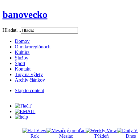
banovecko
Hľadať...
Domov
O mikroregiónoch
Kultúra
Služby
Šport
Kontakt
Tipy na výlety
Archív článkov
Skip to content
Rok
Mesiac
Týždeň
Dnes