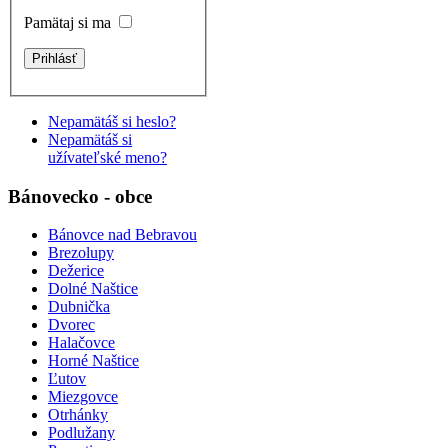
Pamätaj si ma
Nepamätáš si heslo?
Nepamätáš si
užívateľské meno?
Bánovecko - obce
Bánovce nad Bebravou
Brezolupy
Dežerice
Dolné Naštice
Dubnička
Dvorec
Halačovce
Horné Naštice
Ľutov
Miezgovce
Otrhánky
Podlužany