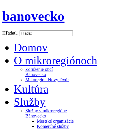
banovecko
Hľadať...
Domov
O mikroregiónoch
Združenie obcí
Bánovecko
Mikoregión Nový Dvůr
Kultúra
Služby
Služby v mikroregióne
Bánovecko
Mestské organizácie
Komerčné služby