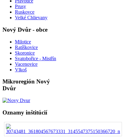
Pravotice
Prusy
Ruskovce
Velké Chlievany
Nový Dvůr - obce
Milotice
Ratíškovice
Skoronice
Svatobořice - Mistřín
Vacenovice
Vlkoš
Mikroregión Nový
Dvůr
Oznamy inštitúcií