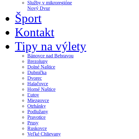
Služby v mikroregióne
Nový Dvur
Šport
Kontakt
Tipy na výlety
Bánovce nad Bebravou
Brezolupy
Dolné Naštice
Dubnička
Dvorec
Halačovce
Horné Naštice
Ľutov
Miezgovce
Otrhánky
Podlužany
Pravotice
Prusy
Ruskovce
Veľké Chlievany