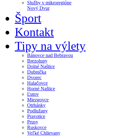
Služby v mikroregióne
Nový Dvur
Šport
Kontakt
Tipy na výlety
Bánovce nad Bebravou
Brezolupy
Dolné Naštice
Dubnička
Dvorec
Halačovce
Horné Naštice
Ľutov
Miezgovce
Otrhánky
Podlužany
Pravotice
Prusy
Ruskovce
Veľké Chlievany