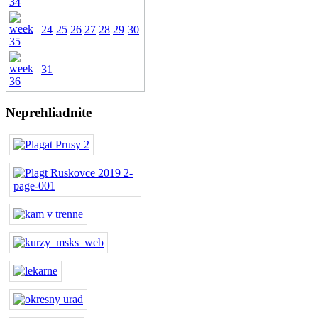
24
25
26
27
28
29
30
31
Neprehliadnite