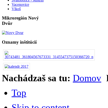
Svatobořice - Mistřín
Vacenovice
Vlkoš
Mikroregión Nový
Dvůr
Oznamy inštitúcií
Nachádzaš sa tu:
Domov
Top
Skip to content