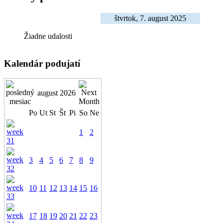
štvrtok, 7. august 2025
Žiadne udalosti
Kalendár podujatí
august 2026
Po
Ut
St
Št
Pi
So
Ne
1
2
3
4
5
6
7
8
9
10
11
12
13
14
15
16
17
18
19
20
21
22
23