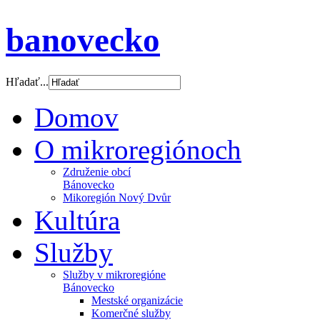
banovecko
Hľadať...
Domov
O mikroregiónoch
Združenie obcí
Bánovecko
Mikoregión Nový Dvůr
Kultúra
Služby
Služby v mikroregióne
Bánovecko
Mestské organizácie
Komerčné služby