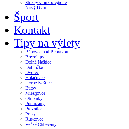
Služby v mikroregióne
Nový Dvur
Šport
Kontakt
Tipy na výlety
Bánovce nad Bebravou
Brezolupy
Dolné Naštice
Dubnička
Dvorec
Halačovce
Horné Naštice
Ľutov
Miezgovce
Otrhánky
Podlužany
Pravotice
Prusy
Ruskovce
Veľké Chlievany