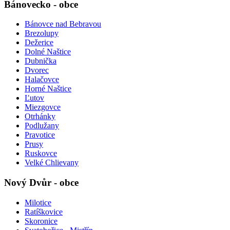
Bánovecko - obce
Bánovce nad Bebravou
Brezolupy
Dežerice
Dolné Naštice
Dubnička
Dvorec
Halačovce
Horné Naštice
Ľutov
Miezgovce
Otrhánky
Podlužany
Pravotice
Prusy
Ruskovce
Velké Chlievany
Nový Dvůr - obce
Milotice
Ratíškovice
Skoronice