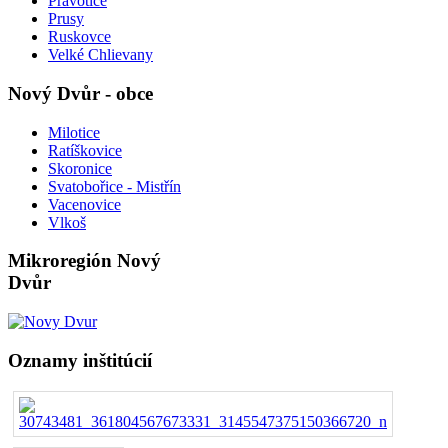
Pravotice
Prusy
Ruskovce
Velké Chlievany
Nový Dvůr - obce
Milotice
Ratíškovice
Skoronice
Svatobořice - Mistřín
Vacenovice
Vlkoš
Mikroregión Nový
Dvůr
Oznamy inštitúcií