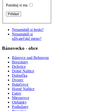
Pamätaj si ma
Nepamätáš si heslo?
Nepamätáš si
užívateľské meno?
Bánovecko - obce
Bánovce nad Bebravou
Brezolupy
Dežerice
Dolné Naštice
Dubnička
Dvorec
Halačovce
Horné Naštice
Ľutov
Miezgovce
Otrhánky
Podlužany