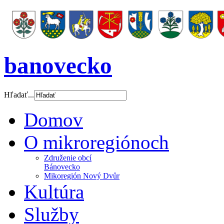
banovecko
Hľadať...
Domov
O mikroregiónoch
Združenie obcí
Bánovecko
Mikoregión Nový Dvůr
Kultúra
Služby