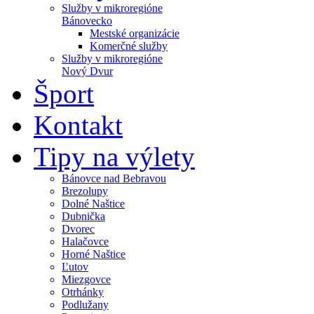
Služby v mikroregióne
Bánovecko
Mestské organizácie
Komerčné služby
Služby v mikroregióne
Nový Dvur
Šport
Kontakt
Tipy na výlety
Bánovce nad Bebravou
Brezolupy
Dolné Naštice
Dubnička
Dvorec
Halačovce
Horné Naštice
Ľutov
Miezgovce
Otrhánky
Podlužany