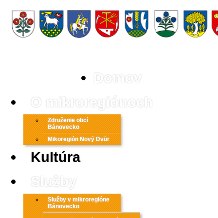
Domov
O mikroregiónoch
Združenie obcí
Bánovecko
Mikoregión Nový Dvůr
Kultúra
Služby
Služby v mikroregióne
Bánovecko