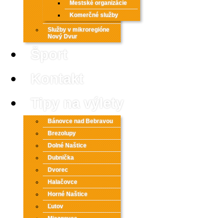
Mestské organizácie
Komerčné služby
Služby v mikroregióne
Nový Dvur
Šport
Kontakt
Tipy na výlety
Bánovce nad Bebravou
Brezolupy
Dolné Naštice
Dubnička
Dvorec
Halačovce
Horné Naštice
Ľutov