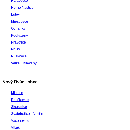
Halačovce
Horné Naštice
Ľutov
Miezgovce
Otrhánky
Podlužany
Pravotice
Prusy
Ruskovce
Velké Chlievany
Nový Dvůr - obce
Milotice
Ratíškovice
Skoronice
Svatobořice - Mistřín
Vacenovice
Vlkoš