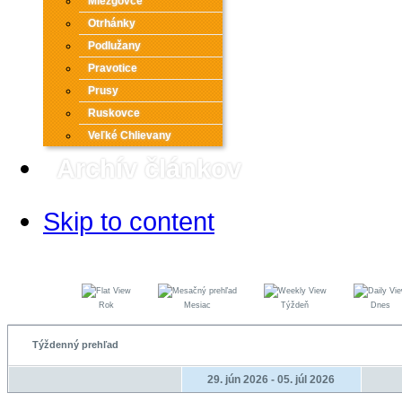
Miezgovce
Otrhánky
Podlužany
Pravotice
Prusy
Ruskovce
Veľké Chlievany
Archív článkov
Skip to content
Rok
Mesiac
Týždeň
Dnes
Týždenný prehľad
29. jún 2026 - 05. júl 2026