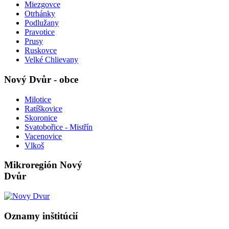
Miezgovce
Otrhánky
Podlužany
Pravotice
Prusy
Ruskovce
Velké Chlievany
Nový Dvůr - obce
Milotice
Ratíškovice
Skoronice
Svatobořice - Mistřín
Vacenovice
Vlkoš
Mikroregión Nový
Dvůr
Oznamy inštitúcií