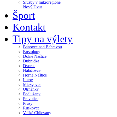
Služby v mikroregióne
Nový Dvur
Šport
Kontakt
Tipy na výlety
Bánovce nad Bebravou
Brezolupy
Dolné Naštice
Dubnička
Dvorec
Halačovce
Horné Naštice
Ľutov
Miezgovce
Otrhánky
Podlužany
Pravotice
Prusy
Ruskovce
Veľké Chlievany