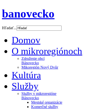
banovecko
Hľadať...
Domov
O mikroregiónoch
Združenie obcí
Bánovecko
Mikoregión Nový Dvůr
Kultúra
Služby
Služby v mikroregióne
Bánovecko
Mestské organizácie
Komerčné služby