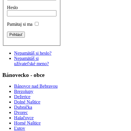
Heslo
Pamätaj si ma
Nepamätáš si heslo?
Nepamätáš si
užívateľské meno?
Bánovecko - obce
Bánovce nad Bebravou
Brezolupy
Dežerice
Dolné Naštice
Dubnička
Dvorec
Halačovce
Horné Naštice
Ľutov