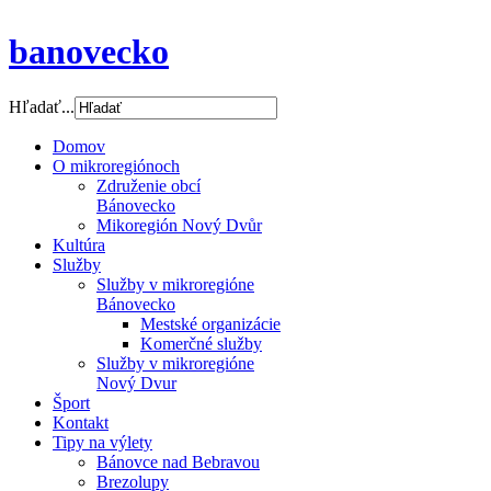
banovecko
Hľadať...
Domov
O mikroregiónoch
Združenie obcí
Bánovecko
Mikoregión Nový Dvůr
Kultúra
Služby
Služby v mikroregióne
Bánovecko
Mestské organizácie
Komerčné služby
Služby v mikroregióne
Nový Dvur
Šport
Kontakt
Tipy na výlety
Bánovce nad Bebravou
Brezolupy