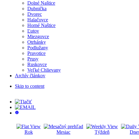
Dolné Naštice
Dubnička
Dvorec
Halačovce
Horné Naštice
Ľutov
Miezgovce
Otrhánky
Podlužany
Pravotice
Prusy
Ruskovce
Veľké Chlievany
Archív článkov
Skip to content
Rok
Mesiac
Týždeň
Dne