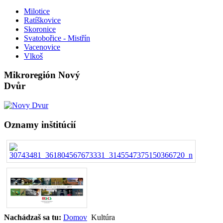
Milotice
Ratíškovice
Skoronice
Svatobořice - Mistřín
Vacenovice
Vlkoš
Mikroregión Nový
Dvůr
Oznamy inštitúcií
Nachádzaš sa tu:
Domov
Kultúra