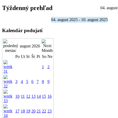
Týždenný prehľad
04. august
04. august 2025 - 10. august 2025
Kalendár podujatí
august 2026
Po
Ut
St
Št
Pi
So
Ne
1
2
3
4
5
6
7
8
9
10
11
12
13
14
15
16
17
18
19
20
21
22
23