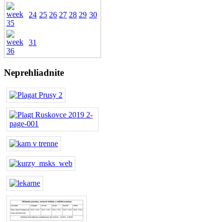
24
25
26
27
28
29
30
31
Neprehliadnite