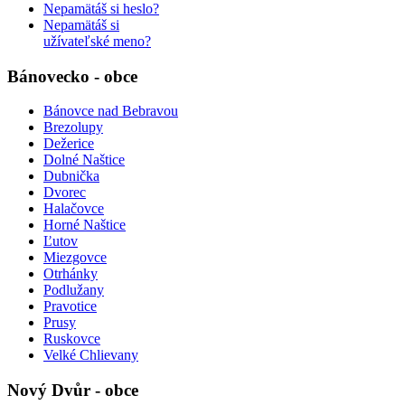
Nepamätáš si heslo?
Nepamätáš si
užívateľské meno?
Bánovecko - obce
Bánovce nad Bebravou
Brezolupy
Dežerice
Dolné Naštice
Dubnička
Dvorec
Halačovce
Horné Naštice
Ľutov
Miezgovce
Otrhánky
Podlužany
Pravotice
Prusy
Ruskovce
Velké Chlievany
Nový Dvůr - obce