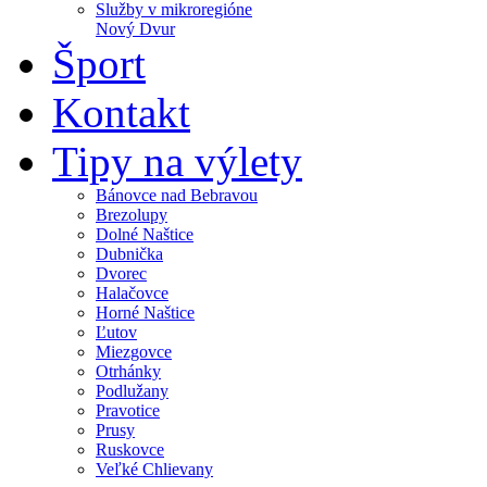
Služby v mikroregióne
Nový Dvur
Šport
Kontakt
Tipy na výlety
Bánovce nad Bebravou
Brezolupy
Dolné Naštice
Dubnička
Dvorec
Halačovce
Horné Naštice
Ľutov
Miezgovce
Otrhánky
Podlužany
Pravotice
Prusy
Ruskovce
Veľké Chlievany