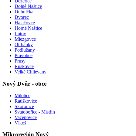
Dežerice
Dolné Naštice
Dubnička
Dvorec
Halačovce
Horné Naštice
Ľutov
Miezgovce
Otrhánky
Podlužany
Pravotice
Prusy
Ruskovce
Velké Chlievany
Nový Dvůr - obce
Milotice
Ratíškovice
Skoronice
Svatobořice - Mistřín
Vacenovice
Vlkoš
Mikroregión Nový