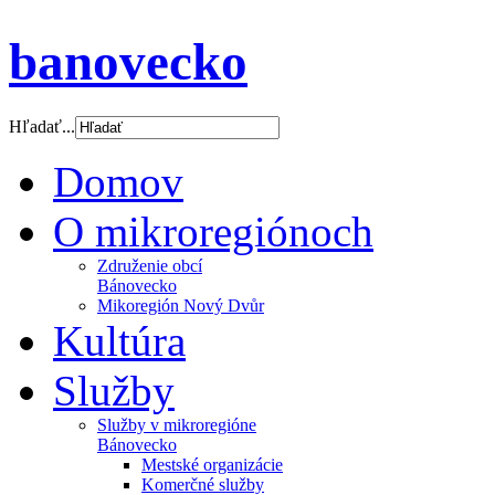
banovecko
Hľadať...
Domov
O mikroregiónoch
Združenie obcí
Bánovecko
Mikoregión Nový Dvůr
Kultúra
Služby
Služby v mikroregióne
Bánovecko
Mestské organizácie
Komerčné služby