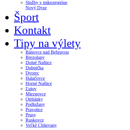
Služby v mikroregióne
Nový Dvur
Šport
Kontakt
Tipy na výlety
Bánovce nad Bebravou
Brezolupy
Dolné Naštice
Dubnička
Dvorec
Halačovce
Horné Naštice
Ľutov
Miezgovce
Otrhánky
Podlužany
Pravotice
Prusy
Ruskovce
Veľké Chlievany