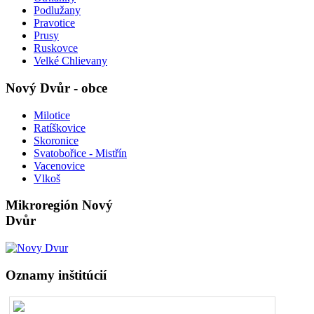
Podlužany
Pravotice
Prusy
Ruskovce
Velké Chlievany
Nový Dvůr - obce
Milotice
Ratíškovice
Skoronice
Svatobořice - Mistřín
Vacenovice
Vlkoš
Mikroregión Nový
Dvůr
Oznamy inštitúcií