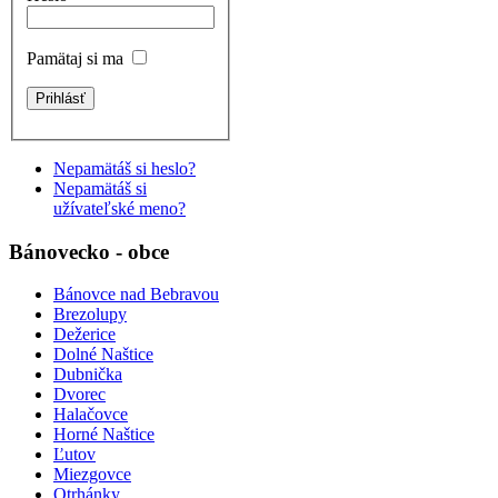
Pamätaj si ma
Nepamätáš si heslo?
Nepamätáš si
užívateľské meno?
Bánovecko - obce
Bánovce nad Bebravou
Brezolupy
Dežerice
Dolné Naštice
Dubnička
Dvorec
Halačovce
Horné Naštice
Ľutov
Miezgovce
Otrhánky