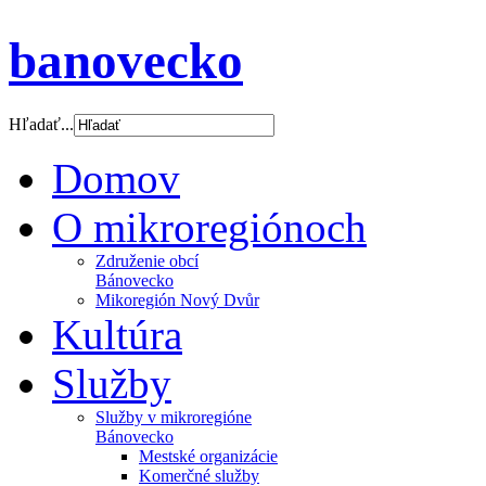
banovecko
Hľadať...
Domov
O mikroregiónoch
Združenie obcí
Bánovecko
Mikoregión Nový Dvůr
Kultúra
Služby
Služby v mikroregióne
Bánovecko
Mestské organizácie
Komerčné služby