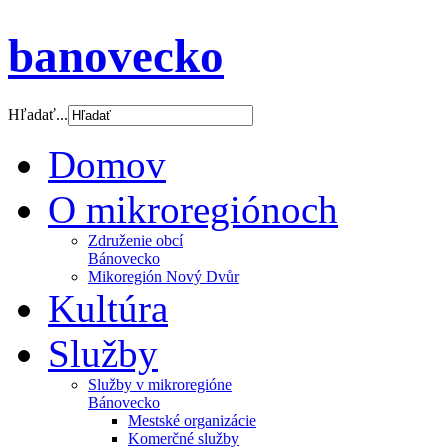
banovecko
Hľadať...
Domov
O mikroregiónoch
Združenie obcí
Bánovecko
Mikoregión Nový Dvůr
Kultúra
Služby
Služby v mikroregióne
Bánovecko
Mestské organizácie
Komerčné služby