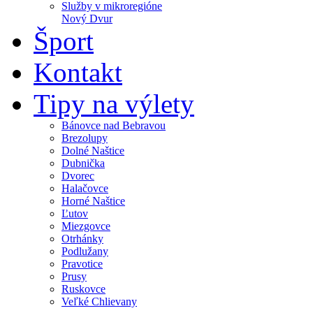
Služby v mikroregióne
Nový Dvur
Šport
Kontakt
Tipy na výlety
Bánovce nad Bebravou
Brezolupy
Dolné Naštice
Dubnička
Dvorec
Halačovce
Horné Naštice
Ľutov
Miezgovce
Otrhánky
Podlužany
Pravotice
Prusy
Ruskovce
Veľké Chlievany