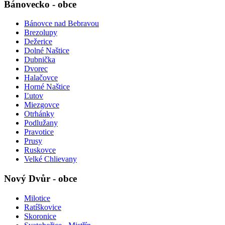
Bánovecko - obce
Bánovce nad Bebravou
Brezolupy
Dežerice
Dolné Naštice
Dubnička
Dvorec
Halačovce
Horné Naštice
Ľutov
Miezgovce
Otrhánky
Podlužany
Pravotice
Prusy
Ruskovce
Velké Chlievany
Nový Dvůr - obce
Milotice
Ratíškovice
Skoronice