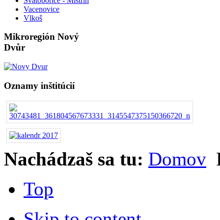
Svatobořice - Mistřín
Vacenovice
Vlkoš
Mikroregión Nový
Dvůr
Oznamy inštitúcií
Nachádzaš sa tu:
Domov
Top
Skip to content