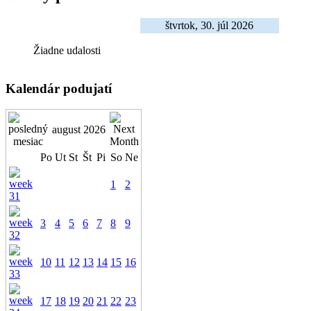
štvrtok, 30. júl 2026
Žiadne udalosti
Kalendár podujatí
august 2026
Po
Ut
St
Št
Pi
So
Ne
1
2
3
4
5
6
7
8
9
10
11
12
13
14
15
16
17
18
19
20
21
22
23