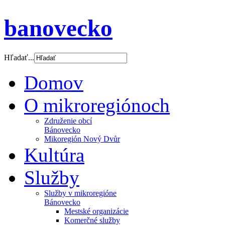
banovecko
Hľadať...
Domov
O mikroregiónoch
Združenie obcí
Bánovecko
Mikoregión Nový Dvůr
Kultúra
Služby
Služby v mikroregióne
Bánovecko
Mestské organizácie
Komerčné služby