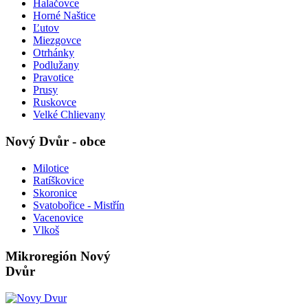
Halačovce
Horné Naštice
Ľutov
Miezgovce
Otrhánky
Podlužany
Pravotice
Prusy
Ruskovce
Velké Chlievany
Nový Dvůr - obce
Milotice
Ratíškovice
Skoronice
Svatobořice - Mistřín
Vacenovice
Vlkoš
Mikroregión Nový
Dvůr