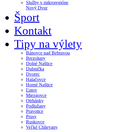
Služby v mikroregióne
Nový Dvur
Šport
Kontakt
Tipy na výlety
Bánovce nad Bebravou
Brezolupy
Dolné Naštice
Dubnička
Dvorec
Halačovce
Horné Naštice
Ľutov
Miezgovce
Otrhánky
Podlužany
Pravotice
Prusy
Ruskovce
Veľké Chlievany