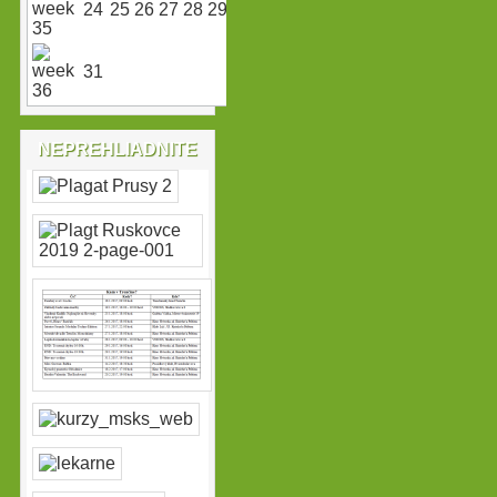
24
25
26
27
28
29
30
31
NEPREHLIADNITE