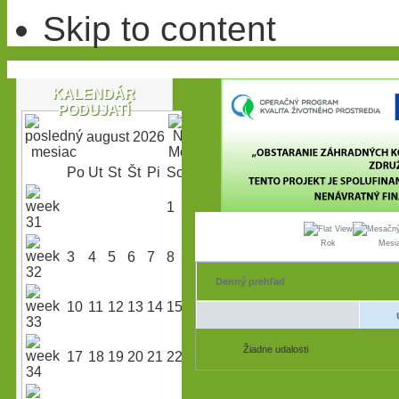
Skip to content
KALENDÁR
PODUJATÍ
august 2026
Po
Ut
St
Št
Pi
So
Ne
1
2
Rok
Mesi
3
4
5
6
7
8
9
Denný prehľad
10
11
12
13
14
15
16
Žiadne udalosti
17
18
19
20
21
22
23