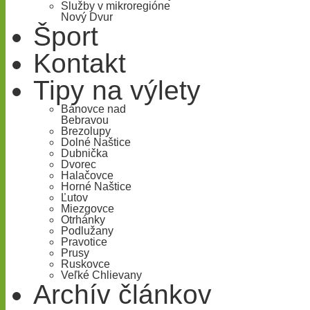
Služby v mikroregióne
Nový Dvur
Šport
Kontakt
Tipy na výlety
Bánovce nad
Bebravou
Brezolupy
Dolné Naštice
Dubnička
Dvorec
Halačovce
Horné Naštice
Ľutov
Miezgovce
Otrhánky
Podlužany
Pravotice
Prusy
Ruskovce
Veľké Chlievany
Archív článkov