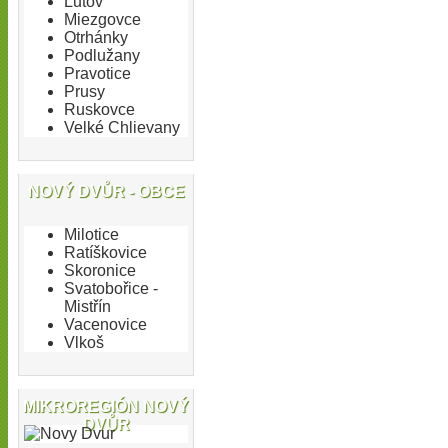
Ľutov
Miezgovce
Otrhánky
Podlužany
Pravotice
Prusy
Ruskovce
Velké Chlievany
NOVÝ DVŮR - OBCE
Milotice
Ratíškovice
Skoronice
Svatobořice -
Mistřín
Vacenovice
Vlkoš
MIKROREGIÓN NOVÝ
DVŮR