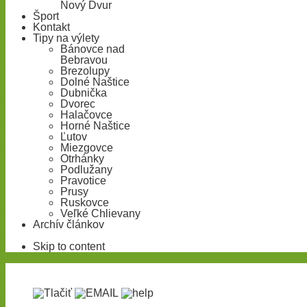
Nový Dvur
Šport
Kontakt
Tipy na výlety
Bánovce nad
Bebravou
Brezolupy
Dolné Naštice
Dubnička
Dvorec
Halačovce
Horné Naštice
Ľutov
Miezgovce
Otrhánky
Podlužany
Pravotice
Prusy
Ruskovce
Veľké Chlievany
Archív článkov
Skip to content