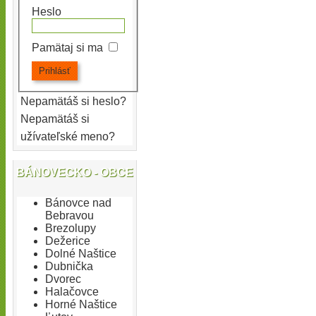
Heslo
Pamätaj si ma
Nepamätáš si heslo?
Nepamätáš si
užívateľské meno?
BÁNOVECKO - OBCE
Bánovce nad
Bebravou
Brezolupy
Dežerice
Dolné Naštice
Dubnička
Dvorec
Halačovce
Horné Naštice