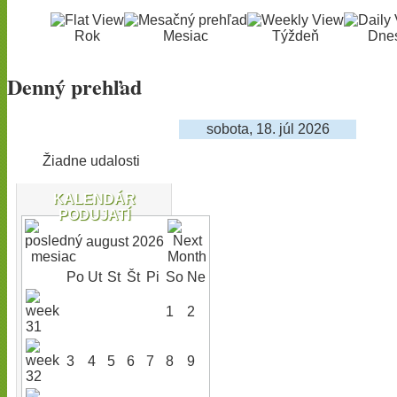
Rok
Mesiac
Týždeň
Dne
Denný prehľad
sobota, 18. júl 2026
Žiadne udalosti
KALENDÁR
PODUJATÍ
august 2026
Po
Ut
St
Št
Pi
So
Ne
1
2
3
4
5
6
7
8
9