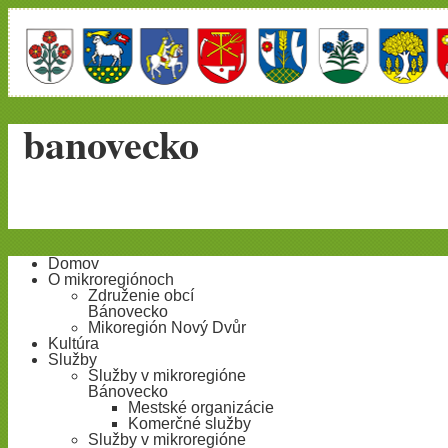
banovecko
Domov
O mikroregiónoch
Združenie obcí
Bánovecko
Mikoregión Nový Dvůr
Kultúra
Služby
Služby v mikroregióne
Bánovecko
Mestské organizácie
Komerčné služby
Služby v mikroregióne