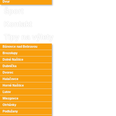
Dvur
Šport
Kontakt
Tipy na výlety
Bánovce nad Bebravou
Brezolupy
Dolné Naštice
Dubnička
Dvorec
Halačovce
Horné Naštice
Ľutov
Miezgovce
Otrhánky
Podlužany