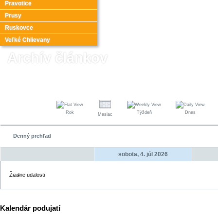
Pravotice
Prusy
Ruskovce
Veľké Chlievany
Archív článkov
Rok
Týždeň
Dnes
Mesiac
Denný prehľad
sobota, 4. júl 2026
Žiadne udalosti
Kalendár podujatí