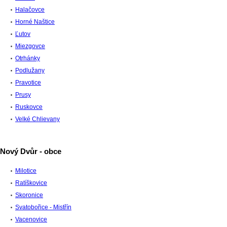
Halačovce
Horné Naštice
Ľutov
Miezgovce
Otrhánky
Podlužany
Pravotice
Prusy
Ruskovce
Velké Chlievany
Nový Dvůr - obce
Milotice
Ratíškovice
Skoronice
Svatobořice - Mistřín
Vacenovice