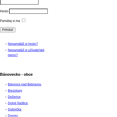
Heslo
Pamätaj si ma
Nepamätáš si heslo?
Nepamätáš si užívateľské
meno?
Bánovecko - obce
Bánovce nad Bebravou
Brezolupy
Dežerice
Dolné Naštice
Dubnička
Dvorec