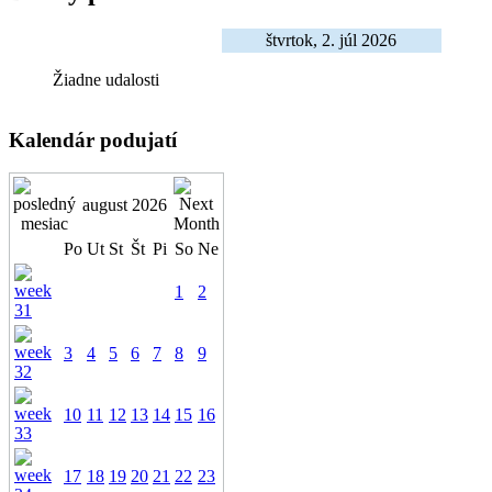
štvrtok, 2. júl 2026
Žiadne udalosti
Kalendár podujatí
august 2026
Po
Ut
St
Št
Pi
So
Ne
1
2
3
4
5
6
7
8
9
10
11
12
13
14
15
16
17
18
19
20
21
22
23