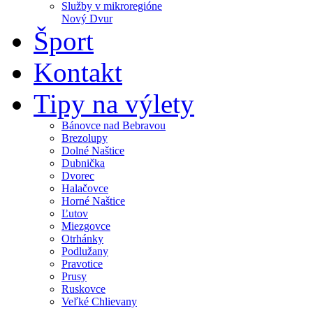
Služby v mikroregióne
Nový Dvur
Šport
Kontakt
Tipy na výlety
Bánovce nad Bebravou
Brezolupy
Dolné Naštice
Dubnička
Dvorec
Halačovce
Horné Naštice
Ľutov
Miezgovce
Otrhánky
Podlužany
Pravotice
Prusy
Ruskovce
Veľké Chlievany