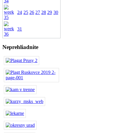
24
25
26
27
28
29
30
31
Neprehliadnite