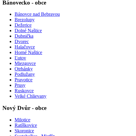
Bánovecko - obce
Bánovce nad Bebravou
Brezolupy
Dežerice
Dolné Naštice
Dubnička
Dvorec
Halačovce
Horné Naštice
Ľutov
Miezgovce
Otrhánky
Podlužany
Pravotice
Prusy
Ruskovce
Velké Chlievany
Nový Dvůr - obce
Milotice
Ratíškovice
Skoronice