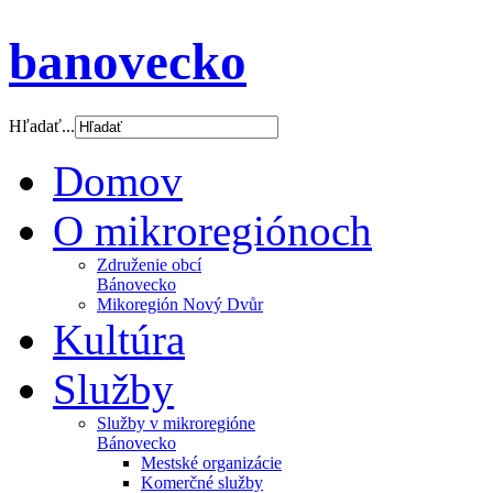
banovecko
Hľadať...
Domov
O mikroregiónoch
Združenie obcí
Bánovecko
Mikoregión Nový Dvůr
Kultúra
Služby
Služby v mikroregióne
Bánovecko
Mestské organizácie
Komerčné služby