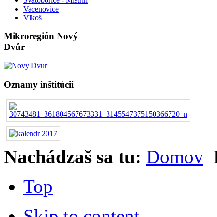
Svatobořice - Mistřín
Vacenovice
Vlkoš
Mikroregión Nový
Dvůr
Oznamy inštitúcií
Nachádzaš sa tu:
Domov
Top
Skip to content