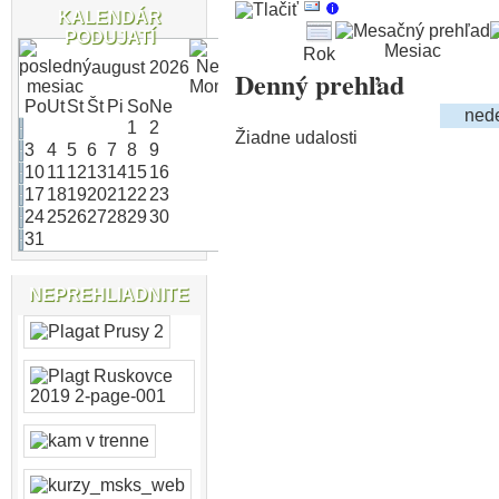
KALENDÁR
PODUJATÍ
Mesiac
Rok
august 2026
Denný prehľad
Po
Ut
St
Št
Pi
So
Ne
nede
1
2
Žiadne udalosti
3
4
5
6
7
8
9
10
11
12
13
14
15
16
17
18
19
20
21
22
23
24
25
26
27
28
29
30
31
NEPREHLIADNITE