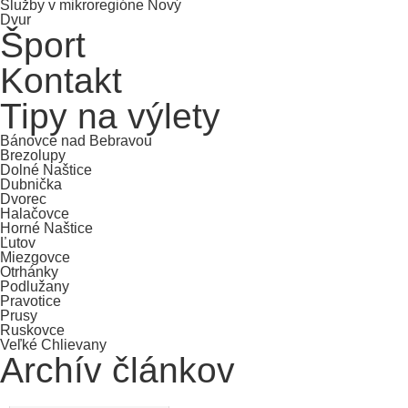
Služby v mikroregióne Nový
Dvur
Šport
Kontakt
Tipy na výlety
Bánovce nad Bebravou
Brezolupy
Dolné Naštice
Dubnička
Dvorec
Halačovce
Horné Naštice
Ľutov
Miezgovce
Otrhánky
Podlužany
Pravotice
Prusy
Ruskovce
Veľké Chlievany
Archív článkov