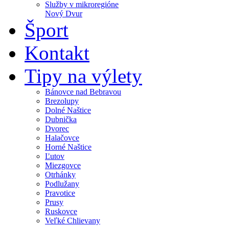
Služby v mikroregióne
Nový Dvur
Šport
Kontakt
Tipy na výlety
Bánovce nad Bebravou
Brezolupy
Dolné Naštice
Dubnička
Dvorec
Halačovce
Horné Naštice
Ľutov
Miezgovce
Otrhánky
Podlužany
Pravotice
Prusy
Ruskovce
Veľké Chlievany