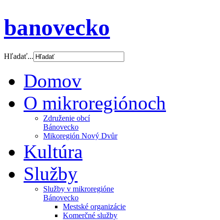
banovecko
Hľadať...
Domov
O mikroregiónoch
Združenie obcí
Bánovecko
Mikoregión Nový Dvůr
Kultúra
Služby
Služby v mikroregióne
Bánovecko
Mestské organizácie
Komerčné služby