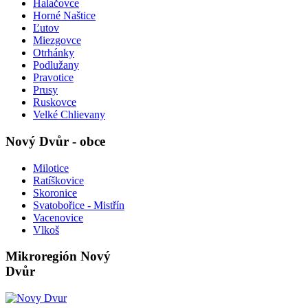
Halačovce
Horné Naštice
Ľutov
Miezgovce
Otrhánky
Podlužany
Pravotice
Prusy
Ruskovce
Velké Chlievany
Nový Dvůr - obce
Milotice
Ratíškovice
Skoronice
Svatobořice - Mistřín
Vacenovice
Vlkoš
Mikroregión Nový
Dvůr