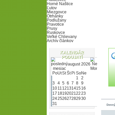
Horné Naštice
Ľutov
Miezgovce
Otrhánky
Podlužany
Pravotice
Prusy
Ruskovce
Veľké Chlievany
Archív článkov
KALENDÁR
PODUJATÍ
august 2026
Po
Ut
St
Št
Pi
So
Ne
1
2
3
4
5
6
7
8
9
10
11
12
13
14
15
16
17
18
19
20
21
22
23
24
25
26
27
28
29
30
31
Denný