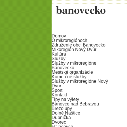
banovecko
Domov
O mikroregiónoch
Združenie obcí Bánovecko
Mikoregión Nový Dvůr
Kultúra
Služby
Služby v mikroregióne
Bánovecko
Mestské organizácie
Komerčné služby
Služby v mikroregióne Nový
Dvur
Šport
Kontakt
Tipy na výlety
Bánovce nad Bebravou
Brezolupy
Dolné Naštice
Dubnička
Dvorec
Halačovce