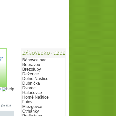
BÁNOVECKO - OBCE
Bánovce nad
Bebravou
Brezolupy
Dežerice
Dolné Naštice
Dubnička
Dvorec
Halačovce
Horné Naštice
Ľutov
. jún 2026
Miezgovce
Otrhánky
Podlužany