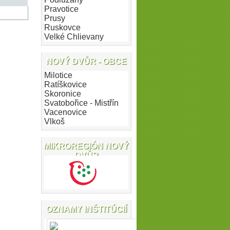
Pravotice
Prusy
Ruskovce
Velké Chlievany
NOVÝ DVŮR - OBCE
Milotice
Ratíškovice
Skoronice
Svatobořice - Mistřín
Vacenovice
Vlkoš
MIKROREGIÓN NOVÝ
DVŮR
OZNAMY INŠTITÚCIÍ