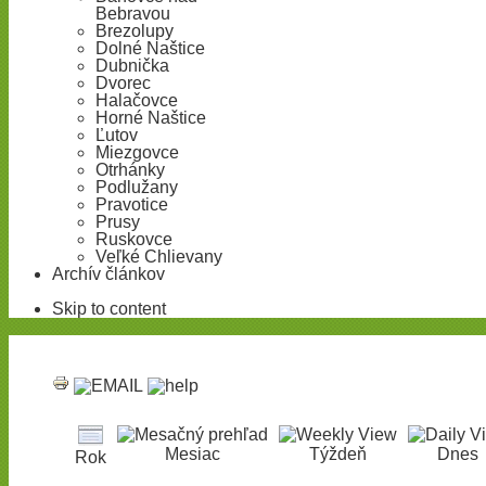
Bebravou
Brezolupy
Dolné Naštice
Dubnička
Dvorec
Halačovce
Horné Naštice
Ľutov
Miezgovce
Otrhánky
Podlužany
Pravotice
Prusy
Ruskovce
Veľké Chlievany
Archív článkov
Skip to content
Mesiac
Týždeň
Dnes
Rok