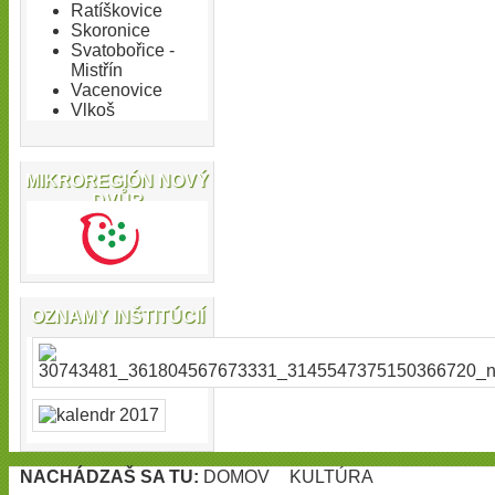
Ratíškovice
Skoronice
Svatobořice -
Mistřín
Vacenovice
Vlkoš
MIKROREGIÓN NOVÝ
DVŮR
OZNAMY INŠTITÚCIÍ
NACHÁDZAŠ SA TU:
DOMOV
KULTÚRA