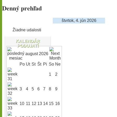
Denný prehľad
štvrtok, 4. jún 2026
Žiadne udalosti
KALENDÁR
PODUJATÍ
august 2026
Po
Ut
St
Št
Pi
So
Ne
1
2
3
4
5
6
7
8
9
10
11
12
13
14
15
16