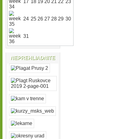
17
18
19
20
21
22
23
24
25
26
27
28
29
30
31
NEPREHLIADNITE