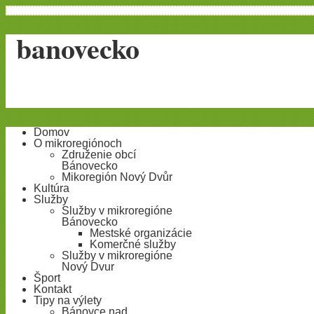
banovecko
Domov
O mikroregiónoch
Združenie obcí
Bánovecko
Mikoregión Nový Dvůr
Kultúra
Služby
Služby v mikroregióne
Bánovecko
Mestské organizácie
Komerčné služby
Služby v mikroregióne
Nový Dvur
Šport
Kontakt
Tipy na výlety
Bánovce nad