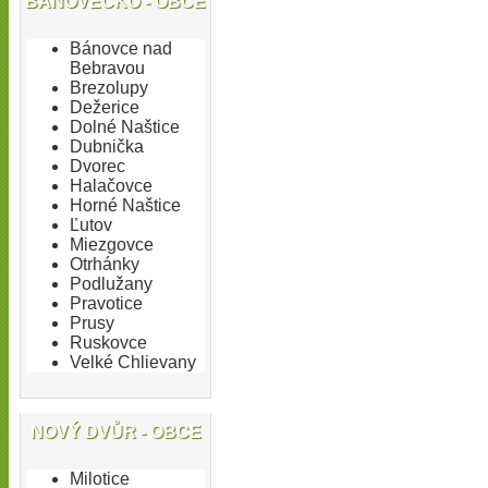
BÁNOVECKO - OBCE
Bánovce nad
Bebravou
Brezolupy
Dežerice
Dolné Naštice
Dubnička
Dvorec
Halačovce
Horné Naštice
Ľutov
Miezgovce
Otrhánky
Podlužany
Pravotice
Prusy
Ruskovce
Velké Chlievany
NOVÝ DVŮR - OBCE
Milotice