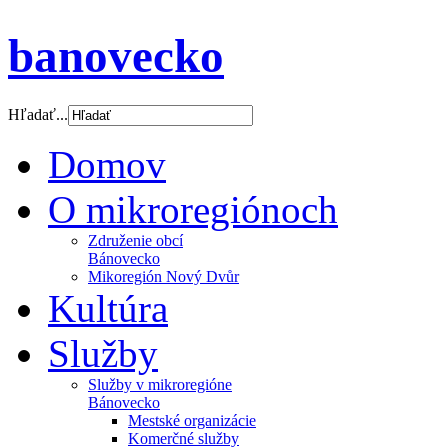
banovecko
Hľadať...
Domov
O mikroregiónoch
Združenie obcí
Bánovecko
Mikoregión Nový Dvůr
Kultúra
Služby
Služby v mikroregióne
Bánovecko
Mestské organizácie
Komerčné služby