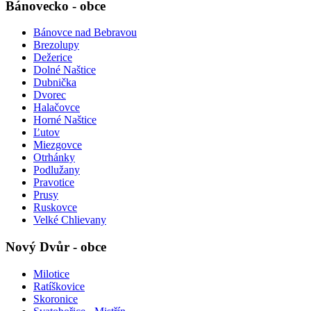
Bánovecko - obce
Bánovce nad Bebravou
Brezolupy
Dežerice
Dolné Naštice
Dubnička
Dvorec
Halačovce
Horné Naštice
Ľutov
Miezgovce
Otrhánky
Podlužany
Pravotice
Prusy
Ruskovce
Velké Chlievany
Nový Dvůr - obce
Milotice
Ratíškovice
Skoronice