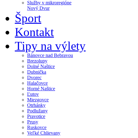
Služby v mikroregióne
Nový Dvur
Šport
Kontakt
Tipy na výlety
Bánovce nad Bebravou
Brezolupy
Dolné Naštice
Dubnička
Dvorec
Halačovce
Horné Naštice
Ľutov
Miezgovce
Otrhánky
Podlužany
Pravotice
Prusy
Ruskovce
Veľké Chlievany