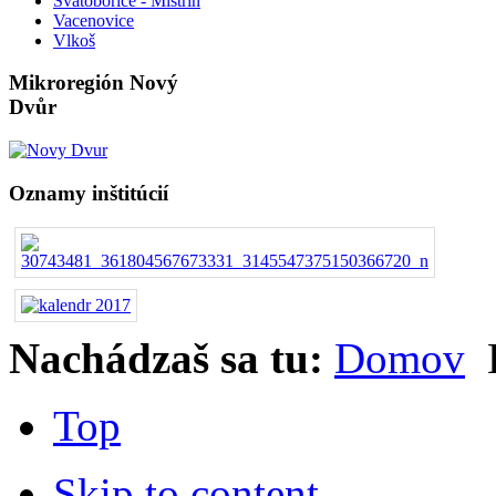
Svatobořice - Mistřín
Vacenovice
Vlkoš
Mikroregión Nový
Dvůr
Oznamy inštitúcií
Nachádzaš sa tu:
Domov
Top
Skip to content