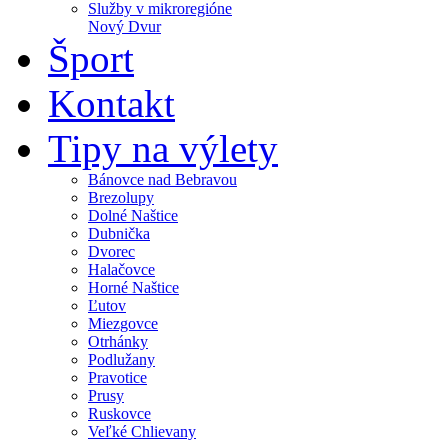
Služby v mikroregióne
Nový Dvur
Šport
Kontakt
Tipy na výlety
Bánovce nad Bebravou
Brezolupy
Dolné Naštice
Dubnička
Dvorec
Halačovce
Horné Naštice
Ľutov
Miezgovce
Otrhánky
Podlužany
Pravotice
Prusy
Ruskovce
Veľké Chlievany