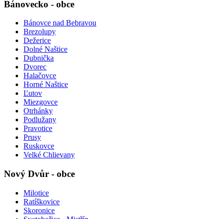
Bánovecko - obce
Bánovce nad Bebravou
Brezolupy
Dežerice
Dolné Naštice
Dubnička
Dvorec
Halačovce
Horné Naštice
Ľutov
Miezgovce
Otrhánky
Podlužany
Pravotice
Prusy
Ruskovce
Velké Chlievany
Nový Dvůr - obce
Milotice
Ratíškovice
Skoronice