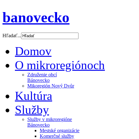
banovecko
Hľadať...
Domov
O mikroregiónoch
Združenie obcí
Bánovecko
Mikoregión Nový Dvůr
Kultúra
Služby
Služby v mikroregióne
Bánovecko
Mestské organizácie
Komerčné služby