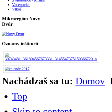
Svatobořice - Mistřín
Vacenovice
Vlkoš
Mikroregión Nový
Dvůr
Oznamy inštitúcií
Nachádzaš sa tu:
Domov
Top
Skip to content