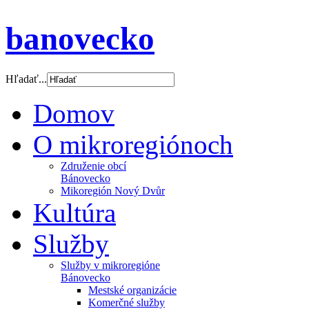
banovecko
Hľadať...
Domov
O mikroregiónoch
Združenie obcí
Bánovecko
Mikoregión Nový Dvůr
Kultúra
Služby
Služby v mikroregióne
Bánovecko
Mestské organizácie
Komerčné služby