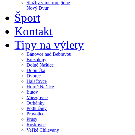
Služby v mikroregióne
Nový Dvur
Šport
Kontakt
Tipy na výlety
Bánovce nad Bebravou
Brezolupy
Dolné Naštice
Dubnička
Dvorec
Halačovce
Horné Naštice
Ľutov
Miezgovce
Otrhánky
Podlužany
Pravotice
Prusy
Ruskovce
Veľké Chlievany