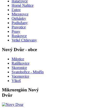
Halačovce
Horné Naštice
Ľutov
Miezgovce
Otrhánky
Podlužany
Pravotice
Prusy
Ruskovce
Velké Chlievany
Nový Dvůr - obce
Milotice
Ratíškovice
Skoronice
Svatobořice - Mistřín
Vacenovice
Vlkoš
Mikroregión Nový
Dvůr