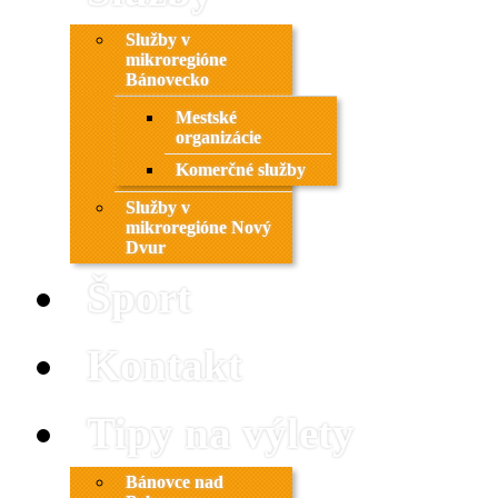
Služby v
mikroregióne
Bánovecko
Mestské
organizácie
Komerčné služby
Služby v
mikroregióne Nový
Dvur
Šport
Kontakt
Tipy na výlety
Bánovce nad