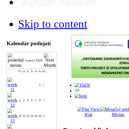
Archív článkov
Skip to content
Kalendár podujatí
august 2026
Po
Ut
St
Št
Pi
So
Ne
1
2
3
4
5
6
7
8
9
Rok
Mesiac
10
11
12
13
14
15
16