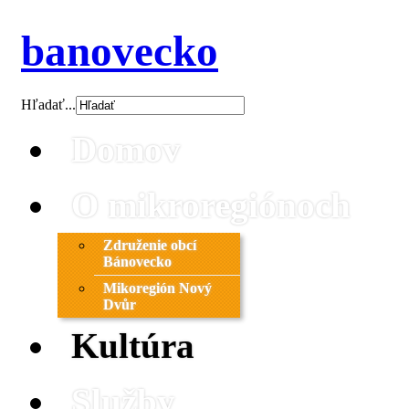
banovecko
Hľadať...
Domov
O mikroregiónoch
Združenie obcí
Bánovecko
Mikoregión Nový
Dvůr
Kultúra
Služby