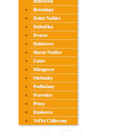
Bebravou
Brezolupy
Dolné Naštice
Dubnička
Dvorec
Halačovce
Horné Naštice
Ľutov
Miezgovce
Otrhánky
Podlužany
Pravotice
Prusy
Ruskovce
Veľké Chlievany