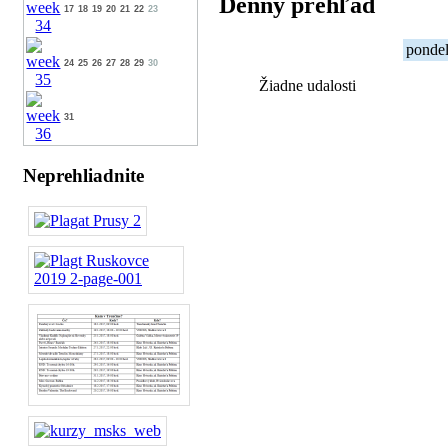
Denný prehľad
17
18
19
20
21
22
23
pondel
24
25
26
27
28
29
30
Žiadne udalosti
31
Neprehliadnite