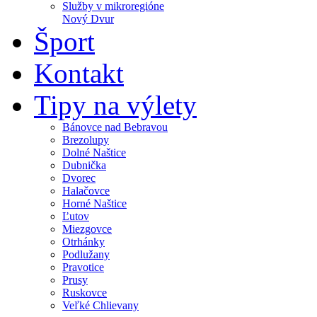
Služby v mikroregióne
Nový Dvur
Šport
Kontakt
Tipy na výlety
Bánovce nad Bebravou
Brezolupy
Dolné Naštice
Dubnička
Dvorec
Halačovce
Horné Naštice
Ľutov
Miezgovce
Otrhánky
Podlužany
Pravotice
Prusy
Ruskovce
Veľké Chlievany