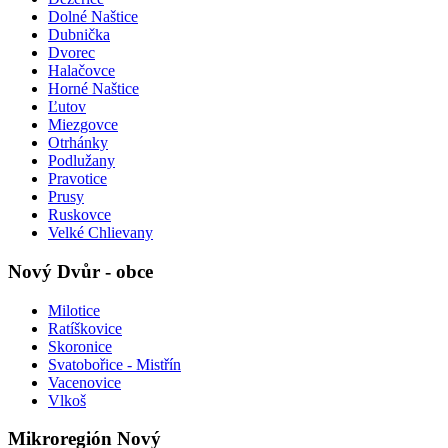
Dolné Naštice
Dubnička
Dvorec
Halačovce
Horné Naštice
Ľutov
Miezgovce
Otrhánky
Podlužany
Pravotice
Prusy
Ruskovce
Velké Chlievany
Nový Dvůr - obce
Milotice
Ratíškovice
Skoronice
Svatobořice - Mistřín
Vacenovice
Vlkoš
Mikroregión Nový