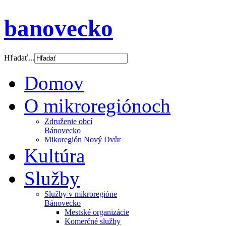
banovecko
Hľadať...
Domov
O mikroregiónoch
Združenie obcí
Bánovecko
Mikoregión Nový Dvůr
Kultúra
Služby
Služby v mikroregióne
Bánovecko
Mestské organizácie
Komerčné služby