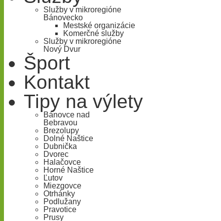
Služby v mikroregióne
Bánovecko
Mestské organizácie
Komerčné služby
Služby v mikroregióne
Nový Dvur
Šport
Kontakt
Tipy na výlety
Bánovce nad
Bebravou
Brezolupy
Dolné Naštice
Dubnička
Dvorec
Halačovce
Horné Naštice
Ľutov
Miezgovce
Otrhánky
Podlužany
Pravotice
Prusy