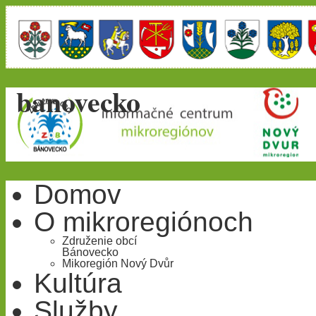
banovecko
Domov
O mikroregiónoch
Združenie obcí
Bánovecko
Mikoregión Nový Dvůr
Kultúra
Služby