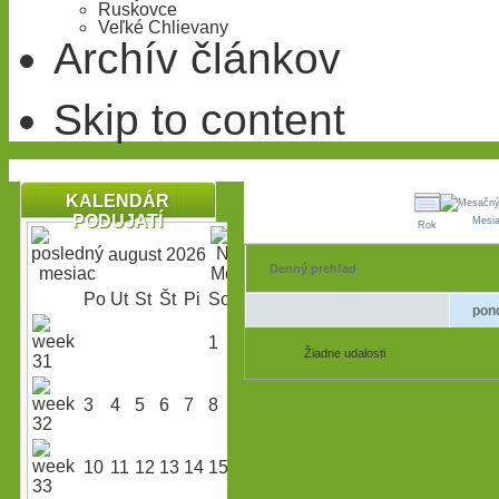
Ruskovce
Veľké Chlievany
Archív článkov
Skip to content
KALENDÁR
PODUJATÍ
Mesi
Rok
august 2026
Denný prehľad
Po
Ut
St
Št
Pi
So
Ne
pon
1
2
Žiadne udalosti
3
4
5
6
7
8
9
10
11
12
13
14
15
16