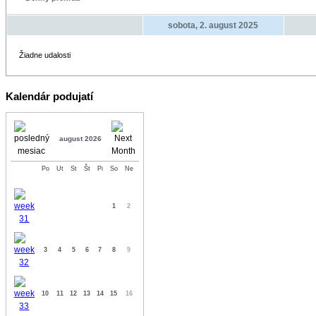
sobota, 2. august 2025
Žiadne udalosti
Kalendár podujatí
august 2026
Po
Ut
St
Št
Pi
So
Ne
1
2
3
4
5
6
7
8
9
10
11
12
13
14
15
16