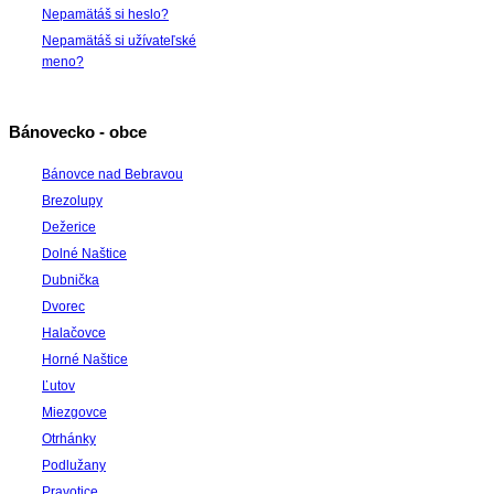
Nepamätáš si heslo?
Nepamätáš si užívateľské
meno?
Bánovecko - obce
Bánovce nad Bebravou
Brezolupy
Dežerice
Dolné Naštice
Dubnička
Dvorec
Halačovce
Horné Naštice
Ľutov
Miezgovce
Otrhánky
Podlužany
Pravotice