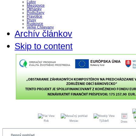
Ľutov
Miezgovce
Otrhánky
Podlužany
Pravotice
Prusy
Ruskovce
Veľké Chlievany
Archív článkov
Skip to content
Rok
Mesiac
Týždeň
Dnes
Denný prehľad