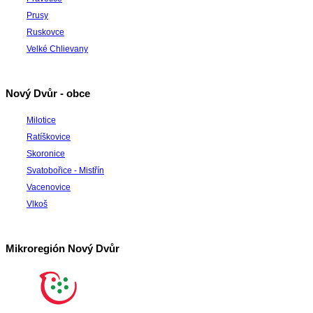
Prusy
Ruskovce
Velké Chlievany
Nový Dvůr - obce
Milotice
Ratíškovice
Skoronice
Svatobořice - Mistřín
Vacenovice
Vlkoš
Mikroregión Nový Dvůr