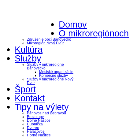
Domov
O mikroregiónoch
Združenie obcí Bánovecko
Mikoregión Nový Dvůr
Kultúra
Služby
Služby v mikroregióne
Bánovecko
Mestské organizácie
Komerčné služby
Služby v mikroregióne Nový
Dvur
Šport
Kontakt
Tipy na výlety
Bánovce nad Bebravou
Brezolupy
Dolné Naštice
Dubnička
Dvorec
Halačovce
Horné Naštice